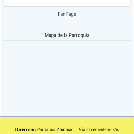
FanPage
Mapa de la Parroquia
Direccion:
Parroquia Zhidmad – Vía al cementerio s/n.