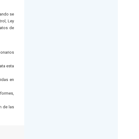
uando se
rol, Ley
ratos de
ionarios
ata esta
cidas en
nformes,
n de las