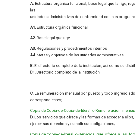
A.
Estructura orgánica funcional, base legal que la rige, re
las
unidades administrativas de conformidad con sus programa
A1.
Estructura orgánica funcional
A2.
Base legal que rige
A3.
Regulaciones y procedimientos internos
A4.
Metas y objetivos de las unidades administrativas
B.
El directorio completo de la institución, así como su distr
B1.
Directorio completo de la institución
C.
La remuneración mensual por puesto y todo ingreso adic
correspondientes;
Copia de Copia-de-Copia-de-literal_c-Remuneracion_mensu
D.
Los servicios que ofrece y las formas de acceder a ellos
ejercer sus derechos y cumplir sus obligaciones;
Copia de Copia-de-literal_d-Servicios_que_ofrece_y_las_f