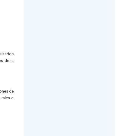
sultados
os de la
iones de
urales o