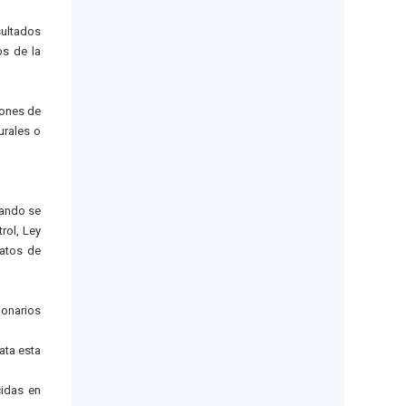
sultados
os de la
iones de
urales o
uando se
rol, Ley
ratos de
ionarios
ata esta
cidas en