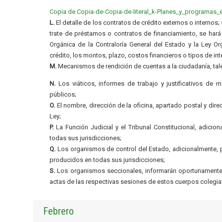
Copia de Copia-de-Copia-de-literal_k-Planes_y_programas_
L.
El detalle de los contratos de crédito externos o internos
trate de préstamos o contratos de financiamiento, se hará
Orgánica de la Contraloría General del Estado y la Ley O
crédito, los montos, plazo, costos financieros o tipos de int
M.
Mecanismos de rendición de cuentas a la ciudadanía, ta
N.
Los viáticos, informes de trabajo y justificativos de m
públicos;
O.
El nombre, dirección de la oficina, apartado postal y dire
Ley;
P.
La Función Judicial y el Tribunal Constitucional, adicion
todas sus jurisdicciones;
Q.
Los organismos de control del Estado, adicionalmente, pu
producidos en todas sus jurisdicciones;
S.
Los organismos seccionales, informarán oportunamente a
actas de las respectivas sesiones de estos cuerpos colegia
Febrero