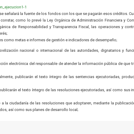
en_ejecucion1-1
; se señalará la fuente de los fondos con los que se pagarán esos créditos. C
 constar, como lo prevé la Ley Orgánica de Administración Financiera y Cont
rgánica de Responsabilidad y Transparencia Fiscal, las operaciones y cont
erés;
les como metas e informes de gestión e indicadores de desempeño;
ovilización nacional o internacional de las autoridades, dignatarios y func
cción electrónica del responsable de atender la información pública de que tr
almente, publicarán el texto íntegro de las sentencias ejecutoriadas, produ
blicarán el texto íntegro de las resoluciones ejecutoriadas, así como sus i
 la ciudadanía de las resoluciones que adoptaren, mediante la publicació
dos, así como sus planes de desarrollo local;