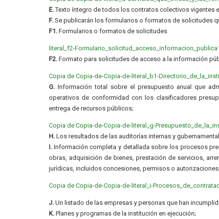
E.
Texto íntegro de todos los contratos colectivos vigentes e
F.
Se publicarán los formularios o formatos de solicitudes q
F1.
Formularios o formatos de solicitudes
literal_f2-Formulario_solicitud_acceso_informacion_publica
F2.
Formato para solicitudes de acceso a la información púb
Copia de Copia-de-Copia-de-literal_b1-Directorio_de_la_inst
G.
Información total sobre el presupuesto anual que admin
operativos de conformidad con los clasificadores presupu
entrega de recursos públicos;
Copia de Copia-de-Copia-de-literal_g-Presupuesto_de_la_ins
H.
Los resultados de las auditorías internas y gubernamental
I.
Información completa y detallada sobre los procesos preco
obras, adquisición de bienes, prestación de servicios, arre
jurídicas, incluidos concesiones, permisos o autorizaciones
Copia de Copia-de-Copia-de-literal_i-Procesos_de_contrata
J.
Un listado de las empresas y personas que han incumplido
K.
Planes y programas de la institución en ejecución;