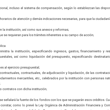
ional, incluso el sistema de compensación, según lo establezcan las dispo
, horarios de atención y demás indicaciones necesarias, para que la ciudadan
n la institución, así como sus anexos y reformas;
ue se requieran para los trámites inherentes a su campo de acción;
lica
istra la institución, especificando ingresos, gastos, financiamiento y re
estales, así como liquidación del presupuesto, especificando destinatari
es al ejercicio presupuestal;
ntractuales, contractuales, de adjudicación y liquidación, de las contratac
ndamientos mercantiles, etc., celebrados por la institución con personas nat
;
 contratos con dicha institución;
; se señalará la fuente de los fondos con los que se pagarán esos créditos. C
 constar, como lo prevé la Ley Orgánica de Administración Financiera y Cont