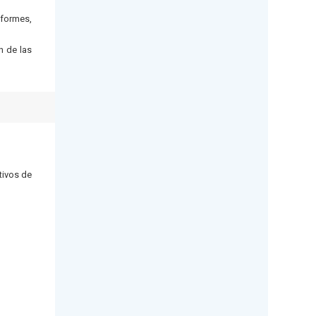
nformes,
n de las
tivos de