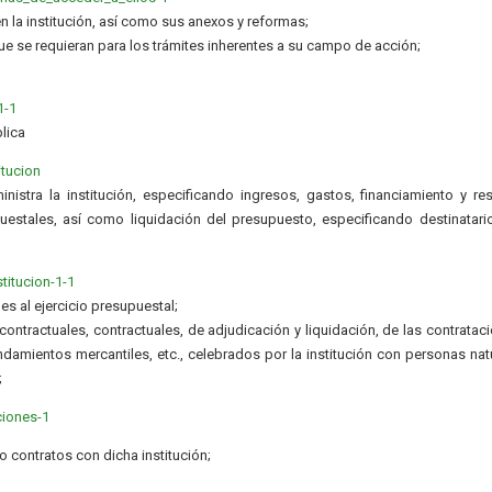
n la institución, así como sus anexos y reformas;
ue se requieran para los trámites inherentes a su campo de acción;
1-1
lica
itucion
istra la institución, especificando ingresos, gastos, financiamiento y re
estales, así como liquidación del presupuesto, especificando destinatari
titucion-1-1
es al ejercicio presupuestal;
ntractuales, contractuales, de adjudicación y liquidación, de las contratac
ndamientos mercantiles, etc., celebrados por la institución con personas nat
;
ciones-1
 contratos con dicha institución;