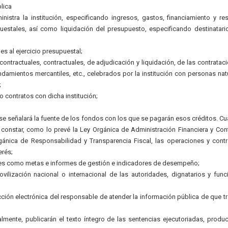
lica
istra la institución, especificando ingresos, gastos, financiamiento y re
estales, así como liquidación del presupuesto, especificando destinatari
es al ejercicio presupuestal;
ntractuales, contractuales, de adjudicación y liquidación, de las contratac
ndamientos mercantiles, etc., celebrados por la institución con personas nat
;
 contratos con dicha institución;
; se señalará la fuente de los fondos con los que se pagarán esos créditos. C
 constar, como lo prevé la Ley Orgánica de Administración Financiera y Cont
rgánica de Responsabilidad y Transparencia Fiscal, las operaciones y cont
erés;
les como metas e informes de gestión e indicadores de desempeño;
ovilización nacional o internacional de las autoridades, dignatarios y func
cción electrónica del responsable de atender la información pública de que tr
almente, publicarán el texto íntegro de las sentencias ejecutoriadas, produ