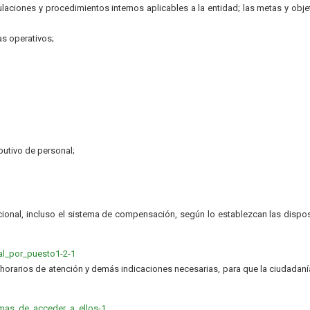
gulaciones y procedimientos internos aplicables a la entidad; las metas y obje
s operativos;
ibutivo de personal;
ional, incluso el sistema de compensación, según lo establezcan las dispo
al_por_puesto1-2-1
, horarios de atención y demás indicaciones necesarias, para que la ciudadan
ormas_de_acceder_a_ellos-1