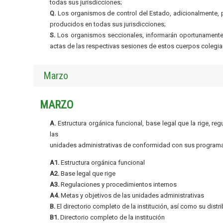
todas sus jurisdicciones;
Q.
Los organismos de control del Estado, adicionalmente, pu
producidos en todas sus jurisdicciones;
S.
Los organismos seccionales, informarán oportunamente a
actas de las respectivas sesiones de estos cuerpos colegia
Marzo
MARZO
A.
Estructura orgánica funcional, base legal que la rige, re
las
unidades administrativas de conformidad con sus programa
A1.
Estructura orgánica funcional
A2.
Base legal que rige
A3.
Regulaciones y procedimientos internos
A4.
Metas y objetivos de las unidades administrativas
B.
El directorio completo de la institución, así como su distr
B1.
Directorio completo de la institución