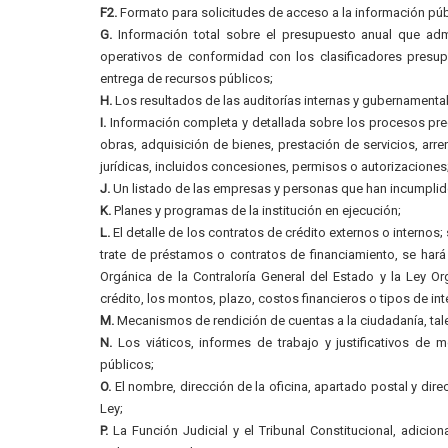
F2.
Formato para solicitudes de acceso a la información púb
G.
Información total sobre el presupuesto anual que admin
operativos de conformidad con los clasificadores presupu
entrega de recursos públicos;
H.
Los resultados de las auditorías internas y gubernamental
I.
Información completa y detallada sobre los procesos preco
obras, adquisición de bienes, prestación de servicios, arre
jurídicas, incluidos concesiones, permisos o autorizaciones
J.
Un listado de las empresas y personas que han incumplido
K.
Planes y programas de la institución en ejecución;
L.
El detalle de los contratos de crédito externos o internos
trate de préstamos o contratos de financiamiento, se hará
Orgánica de la Contraloría General del Estado y la Ley O
crédito, los montos, plazo, costos financieros o tipos de int
M.
Mecanismos de rendición de cuentas a la ciudadanía, ta
N.
Los viáticos, informes de trabajo y justificativos de m
públicos;
O.
El nombre, dirección de la oficina, apartado postal y dire
Ley;
P.
La Función Judicial y el Tribunal Constitucional, adicion