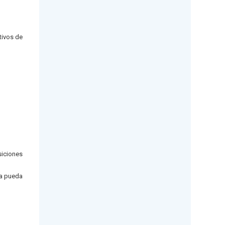
tivos de
siciones
ía pueda