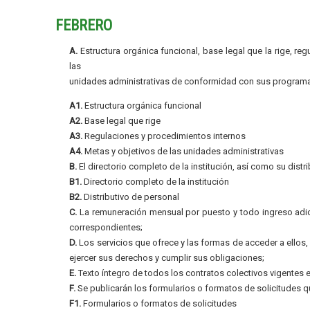
FEBRERO
A.
Estructura orgánica funcional, base legal que la rige, re
las
unidades administrativas de conformidad con sus programa
A1.
Estructura orgánica funcional
A2.
Base legal que rige
A3.
Regulaciones y procedimientos internos
A4.
Metas y objetivos de las unidades administrativas
B.
El directorio completo de la institución, así como su distr
B1.
Directorio completo de la institución
B2.
Distributivo de personal
C.
La remuneración mensual por puesto y todo ingreso adic
correspondientes;
D.
Los servicios que ofrece y las formas de acceder a ellos
ejercer sus derechos y cumplir sus obligaciones;
E.
Texto íntegro de todos los contratos colectivos vigentes e
F.
Se publicarán los formularios o formatos de solicitudes q
F1.
Formularios o formatos de solicitudes