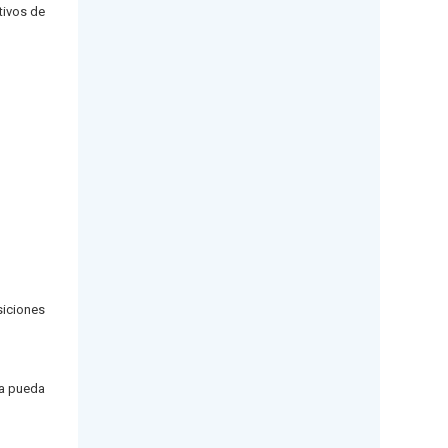
tivos de
siciones
ía pueda