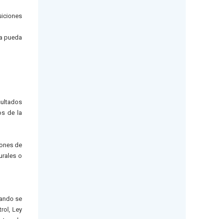
siciones
ía pueda
sultados
os de la
iones de
urales o
uando se
rol, Ley