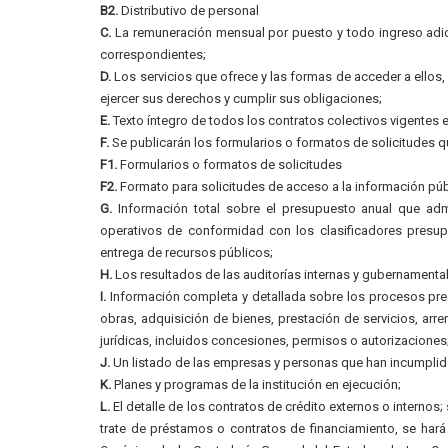
B2.
Distributivo de personal
C.
La remuneración mensual por puesto y todo ingreso adic
correspondientes;
D.
Los servicios que ofrece y las formas de acceder a ellos
ejercer sus derechos y cumplir sus obligaciones;
E.
Texto íntegro de todos los contratos colectivos vigentes e
F.
Se publicarán los formularios o formatos de solicitudes q
F1.
Formularios o formatos de solicitudes
F2.
Formato para solicitudes de acceso a la información púb
G.
Información total sobre el presupuesto anual que admin
operativos de conformidad con los clasificadores presupu
entrega de recursos públicos;
H.
Los resultados de las auditorías internas y gubernamental
I.
Información completa y detallada sobre los procesos preco
obras, adquisición de bienes, prestación de servicios, arre
jurídicas, incluidos concesiones, permisos o autorizaciones
J.
Un listado de las empresas y personas que han incumplido
K.
Planes y programas de la institución en ejecución;
L.
El detalle de los contratos de crédito externos o internos
trate de préstamos o contratos de financiamiento, se hará