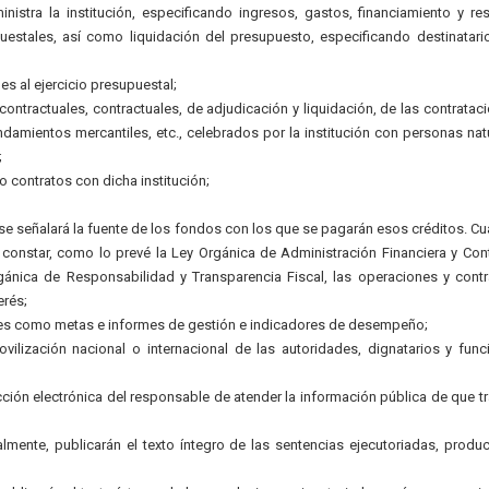
istra la institución, especificando ingresos, gastos, financiamiento y re
estales, así como liquidación del presupuesto, especificando destinatari
es al ejercicio presupuestal;
ntractuales, contractuales, de adjudicación y liquidación, de las contratac
ndamientos mercantiles, etc., celebrados por la institución con personas nat
;
 contratos con dicha institución;
; se señalará la fuente de los fondos con los que se pagarán esos créditos. C
 constar, como lo prevé la Ley Orgánica de Administración Financiera y Cont
rgánica de Responsabilidad y Transparencia Fiscal, las operaciones y cont
erés;
les como metas e informes de gestión e indicadores de desempeño;
ovilización nacional o internacional de las autoridades, dignatarios y func
cción electrónica del responsable de atender la información pública de que tr
almente, publicarán el texto íntegro de las sentencias ejecutoriadas, produ