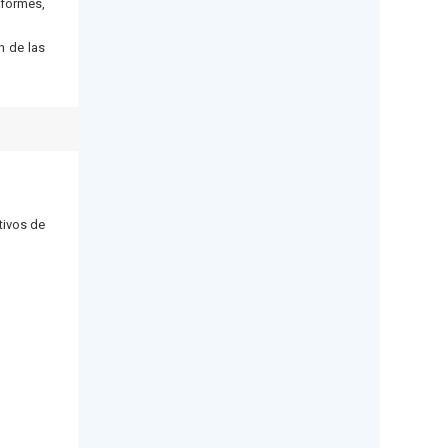
nformes,
n de las
tivos de