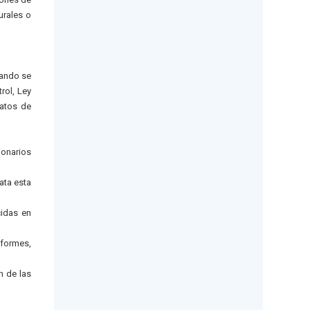
urales o
uando se
rol, Ley
ratos de
ionarios
ata esta
cidas en
nformes,
n de las