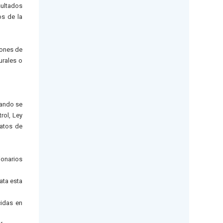
sultados
os de la
iones de
urales o
uando se
rol, Ley
ratos de
ionarios
ata esta
cidas en