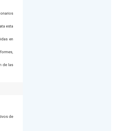
ionarios
ata esta
cidas en
nformes,
n de las
tivos de