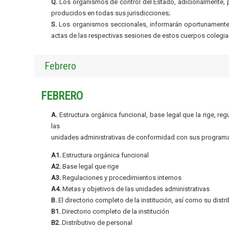
Q.
Los organismos de control del Estado, adicionalmente, pu
producidos en todas sus jurisdicciones;
S.
Los organismos seccionales, informarán oportunamente a
actas de las respectivas sesiones de estos cuerpos colegia
Febrero
FEBRERO
A.
Estructura orgánica funcional, base legal que la rige, re
las
unidades administrativas de conformidad con sus programa
A1.
Estructura orgánica funcional
A2.
Base legal que rige
A3.
Regulaciones y procedimientos internos
A4.
Metas y objetivos de las unidades administrativas
B.
El directorio completo de la institución, así como su distr
B1.
Directorio completo de la institución
B2.
Distributivo de personal