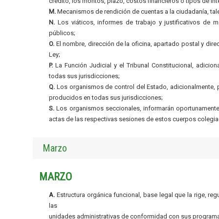
crédito, los montos, plazo, costos financieros o tipos de int
M.
Mecanismos de rendición de cuentas a la ciudadanía, ta
N.
Los viáticos, informes de trabajo y justificativos de m
públicos;
O.
El nombre, dirección de la oficina, apartado postal y dire
Ley;
P.
La Función Judicial y el Tribunal Constitucional, adicion
todas sus jurisdicciones;
Q.
Los organismos de control del Estado, adicionalmente, pu
producidos en todas sus jurisdicciones;
S.
Los organismos seccionales, informarán oportunamente a
actas de las respectivas sesiones de estos cuerpos colegia
Marzo
MARZO
A.
Estructura orgánica funcional, base legal que la rige, re
las
unidades administrativas de conformidad con sus programa