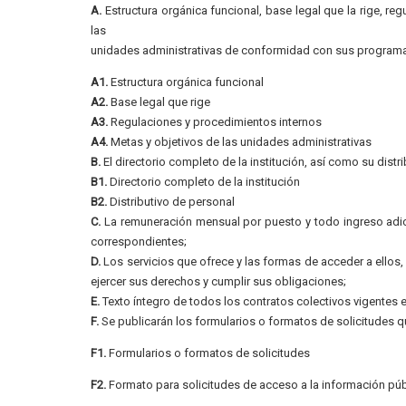
A.
Estructura orgánica funcional, base legal que la rige, re
las
unidades administrativas de conformidad con sus programa
A1.
Estructura orgánica funcional
A2.
Base legal que rige
A3.
Regulaciones y procedimientos internos
A4.
Metas y objetivos de las unidades administrativas
B.
El directorio completo de la institución, así como su distr
B1.
Directorio completo de la institución
B2.
Distributivo de personal
C.
La remuneración mensual por puesto y todo ingreso adic
correspondientes;
D.
Los servicios que ofrece y las formas de acceder a ellos
ejercer sus derechos y cumplir sus obligaciones;
E.
Texto íntegro de todos los contratos colectivos vigentes e
F.
Se publicarán los formularios o formatos de solicitudes q
F1.
Formularios o formatos de solicitudes
F2.
Formato para solicitudes de acceso a la información púb