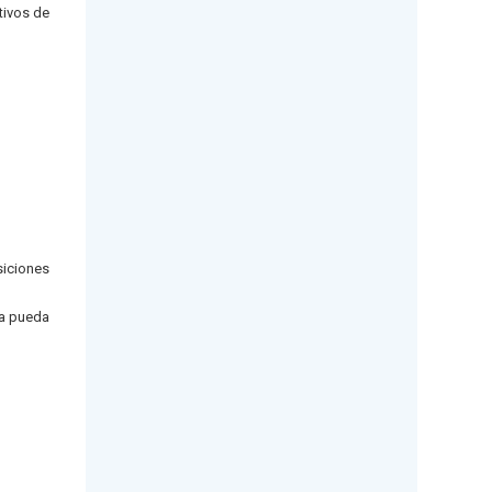
tivos de
siciones
ía pueda