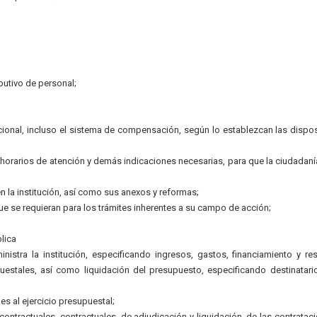
ibutivo de personal;
ional, incluso el sistema de compensación, según lo establezcan las dispo
, horarios de atención y demás indicaciones necesarias, para que la ciudadan
n la institución, así como sus anexos y reformas;
ue se requieran para los trámites inherentes a su campo de acción;
lica
istra la institución, especificando ingresos, gastos, financiamiento y re
estales, así como liquidación del presupuesto, especificando destinatari
es al ejercicio presupuestal;
ntractuales, contractuales, de adjudicación y liquidación, de las contratac