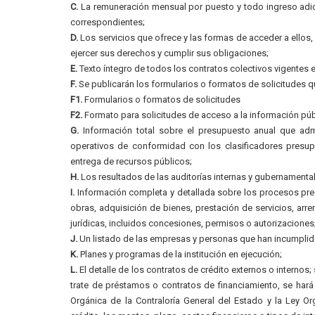
C.
La remuneración mensual por puesto y todo ingreso adic
correspondientes;
D.
Los servicios que ofrece y las formas de acceder a ellos
ejercer sus derechos y cumplir sus obligaciones;
E.
Texto íntegro de todos los contratos colectivos vigentes e
F.
Se publicarán los formularios o formatos de solicitudes q
F1.
Formularios o formatos de solicitudes
F2.
Formato para solicitudes de acceso a la información púb
G.
Información total sobre el presupuesto anual que admin
operativos de conformidad con los clasificadores presupu
entrega de recursos públicos;
H.
Los resultados de las auditorías internas y gubernamental
I.
Información completa y detallada sobre los procesos preco
obras, adquisición de bienes, prestación de servicios, arre
jurídicas, incluidos concesiones, permisos o autorizaciones
J.
Un listado de las empresas y personas que han incumplido
K.
Planes y programas de la institución en ejecución;
L.
El detalle de los contratos de crédito externos o internos
trate de préstamos o contratos de financiamiento, se hará
Orgánica de la Contraloría General del Estado y la Ley O