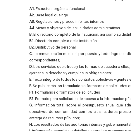
A1.
Estructura orgánica funcional
A2.
Base legal que rige
A3.
Regulaciones y procedimientos internos
A4.
Metas y objetivos de las unidades administrativas
B.
El directorio completo de la institución, así como su distr
B1.
Directorio completo de la institución
B2.
Distributivo de personal
C.
La remuneración mensual por puesto y todo ingreso adic
correspondientes;
D.
Los servicios que ofrece y las formas de acceder a ellos
ejercer sus derechos y cumplir sus obligaciones;
E.
Texto íntegro de todos los contratos colectivos vigentes e
F.
Se publicarán los formularios o formatos de solicitudes q
F1.
Formularios o formatos de solicitudes
F2.
Formato para solicitudes de acceso a la información púb
G.
Información total sobre el presupuesto anual que admin
operativos de conformidad con los clasificadores presupu
entrega de recursos públicos;
H.
Los resultados de las auditorías internas y gubernamental
I.
Información completa y detallada sobre los procesos preco