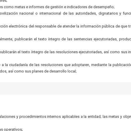
erés;
les como metas e informes de gestión e indicadores de desempeño;
ovilización nacional o internacional de las autoridades, dignatarios y func
cción electrónica del responsable de atender la información pública de que tr
almente, publicarán el texto íntegro de las sentencias ejecutoriadas, produ
blicarán el texto íntegro de las resoluciones ejecutoriadas, así como sus i
 la ciudadanía de las resoluciones que adoptaren, mediante la publicació
dos, así como sus planes de desarrollo local;
gulaciones y procedimientos internos aplicables a la entidad; las metas y obje
s operativos;