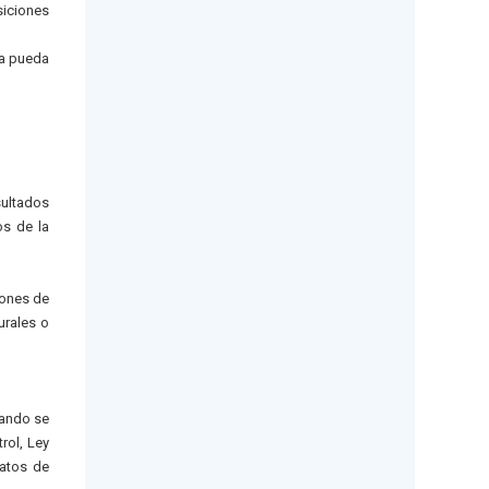
siciones
ía pueda
sultados
os de la
iones de
urales o
uando se
rol, Ley
ratos de