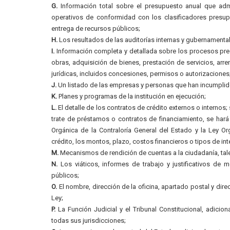
G.
Información total sobre el presupuesto anual que admin
operativos de conformidad con los clasificadores presupu
entrega de recursos públicos;
H.
Los resultados de las auditorías internas y gubernamental
I.
Información completa y detallada sobre los procesos preco
obras, adquisición de bienes, prestación de servicios, arre
jurídicas, incluidos concesiones, permisos o autorizaciones
J.
Un listado de las empresas y personas que han incumplido
K.
Planes y programas de la institución en ejecución;
L.
El detalle de los contratos de crédito externos o internos
trate de préstamos o contratos de financiamiento, se hará
Orgánica de la Contraloría General del Estado y la Ley O
crédito, los montos, plazo, costos financieros o tipos de int
M.
Mecanismos de rendición de cuentas a la ciudadanía, ta
N.
Los viáticos, informes de trabajo y justificativos de m
públicos;
O.
El nombre, dirección de la oficina, apartado postal y dire
Ley;
P.
La Función Judicial y el Tribunal Constitucional, adicion
todas sus jurisdicciones;