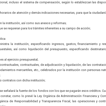
ional, incluso el sistema de compensación, según lo establezcan las dispo
, horarios de atención y demás indicaciones necesarias, para que la ciudadan
n la institución, así como sus anexos y reformas;
ue se requieran para los trámites inherentes a su campo de acción;
lica
istra la institución, especificando ingresos, gastos, financiamiento y re
estales, así como liquidación del presupuesto, especificando destinatari
es al ejercicio presupuestal;
ntractuales, contractuales, de adjudicación y liquidación, de las contratac
ndamientos mercantiles, etc., celebrados por la institución con personas nat
;
 contratos con dicha institución;
; se señalará la fuente de los fondos con los que se pagarán esos créditos. C
 constar, como lo prevé la Ley Orgánica de Administración Financiera y Cont
rgánica de Responsabilidad y Transparencia Fiscal, las operaciones y cont