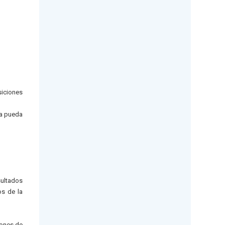
siciones
ía pueda
sultados
os de la
iones de