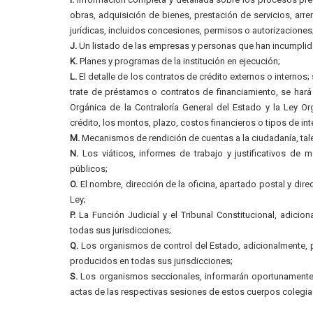
obras, adquisición de bienes, prestación de servicios, arre
jurídicas, incluidos concesiones, permisos o autorizaciones
J.
Un listado de las empresas y personas que han incumplido
K.
Planes y programas de la institución en ejecución;
L.
El detalle de los contratos de crédito externos o internos
trate de préstamos o contratos de financiamiento, se hará
Orgánica de la Contraloría General del Estado y la Ley O
crédito, los montos, plazo, costos financieros o tipos de int
M.
Mecanismos de rendición de cuentas a la ciudadanía, ta
N.
Los viáticos, informes de trabajo y justificativos de m
públicos;
O.
El nombre, dirección de la oficina, apartado postal y dire
Ley;
P.
La Función Judicial y el Tribunal Constitucional, adicion
todas sus jurisdicciones;
Q.
Los organismos de control del Estado, adicionalmente, pu
producidos en todas sus jurisdicciones;
S.
Los organismos seccionales, informarán oportunamente a
actas de las respectivas sesiones de estos cuerpos colegia