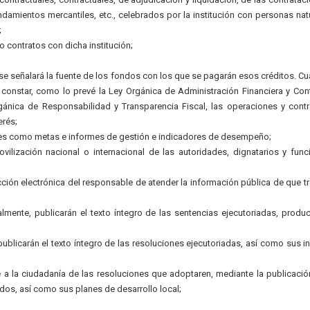
ndamientos mercantiles, etc., celebrados por la institución con personas nat
;
 contratos con dicha institución;
; se señalará la fuente de los fondos con los que se pagarán esos créditos. C
 constar, como lo prevé la Ley Orgánica de Administración Financiera y Cont
rgánica de Responsabilidad y Transparencia Fiscal, las operaciones y cont
erés;
les como metas e informes de gestión e indicadores de desempeño;
ovilización nacional o internacional de las autoridades, dignatarios y func
cción electrónica del responsable de atender la información pública de que tr
almente, publicarán el texto íntegro de las sentencias ejecutoriadas, produ
blicarán el texto íntegro de las resoluciones ejecutoriadas, así como sus i
 la ciudadanía de las resoluciones que adoptaren, mediante la publicació
dos, así como sus planes de desarrollo local;