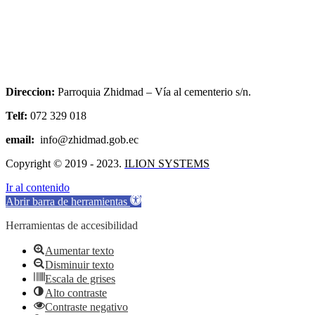
Direccion:
Parroquia Zhidmad – Vía al cementerio s/n.
Telf:
072 329 018
email:
info@zhidmad.gob.ec
Copyright © 2019 - 2023.
ILION SYSTEMS
Ir al contenido
Abrir barra de herramientas
Herramientas de accesibilidad
Aumentar texto
Disminuir texto
Escala de grises
Alto contraste
Contraste negativo