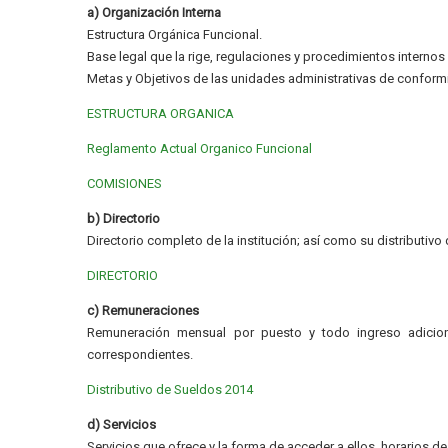
a) Organización Interna
Estructura Orgánica Funcional.
Base legal que la rige, regulaciones y procedimientos internos 
Metas y Objetivos de las unidades administrativas de confor
ESTRUCTURA ORGANICA
Reglamento Actual Organico Funcional
COMISIONES
b) Directorio
Directorio completo de la institución; así como su distributivo
DIRECTORIO
c) Remuneraciones
Remuneración mensual por puesto y todo ingreso adicion
correspondientes.
Distributivo de Sueldos 2014
d) Servicios
Servicios que ofrece y la forma de acceder a ellos, horarios d