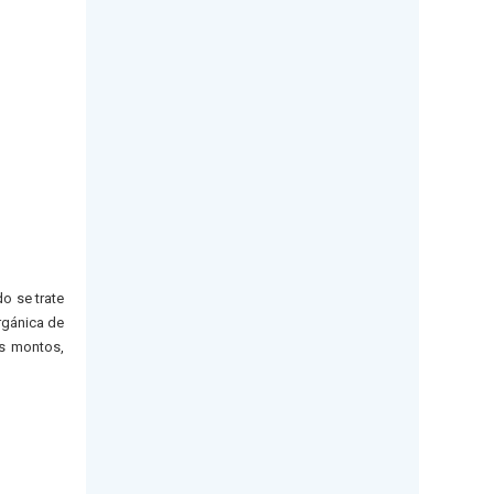
do se trate
rgánica de
os montos,