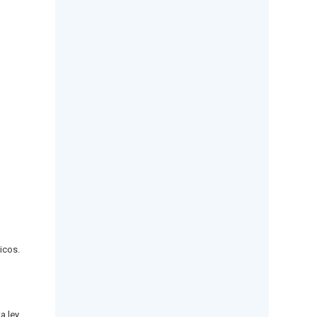
icos.
a ley.