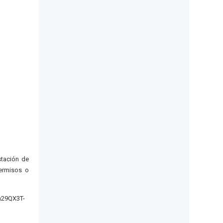
stación de
permisos o
n29QX3T-