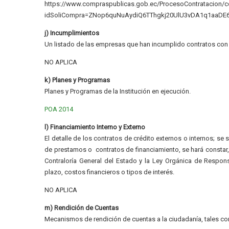
https://www.compraspublicas.gob.ec/ProcesoContratacion/
idSoliCompra=ZNop6quNuAydiQ6TThgkj20UlU3vDA1q1aaDE
j) Incumplimientos
Un listado de las empresas que han incumplido contratos con d
NO APLICA
k) Planes y Programas
Planes y Programas de la Institución en ejecución.
POA 2014
l) Financiamiento Interno y Externo
El detalle de los contratos de crédito externos o internos; se
de prestamos o contratos de financiamiento, se hará constar,
Contraloría General del Estado y la Ley Orgánica de Respons
plazo, costos financieros o tipos de interés.
NO APLICA
m) Rendición de Cuentas
Mecanismos de rendición de cuentas a la ciudadanía, tales 