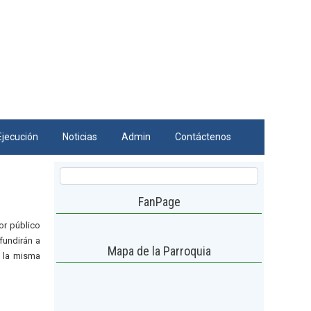
Ejecución
Noticias
Admin
Contáctenos
FanPage
or público
ifundirán a
Mapa de la Parroquia
n la misma