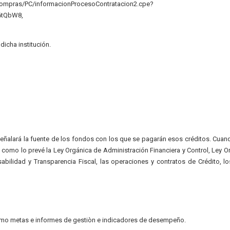
compras/PC/informacionProcesoContratacion2.cpe?
6tQbW8,
icha institución.
 señalará la fuente de los fondos con los que se pagarán esos créditos. Cuan
 como lo prevé la Ley Orgánica de Administración Financiera y Control, Ley O
abilidad y Transparencia Fiscal, las operaciones y contratos de Crédito, l
como metas e informes de gestiòn e indicadores de desempeño.