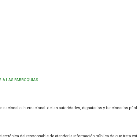
S A LAS PARROQUIAS
ión nacional o internacional de las autoridades, dignatarios y funcionarios pùbl
 electrónica del responsable de atender la información pública de que trata est