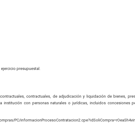
 ejercicio presupuestal.
ontractuales, contractuales, de adjudicación y liquidación de bienes, pre
la institución con personas naturales o jurídicas, incluidos concesiones 
compras/PC/informacionProcesoContratacion2.cpe?idSoliCompra=rOeaSh4vi