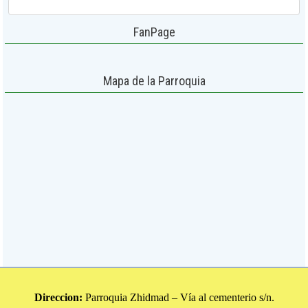
FanPage
Mapa de la Parroquia
Direccion:
Parroquia Zhidmad – Vía al cementerio s/n.